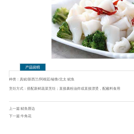
种类：真鱿/新西兰/阿根廷/秘鲁/北太 鱿鱼
烹饪方式：搭配新鲜蔬菜烹饪；直接裹粉油炸或直接漂烫，配蘸料食用
上一篇:
鱿鱼唇边
下一篇:
牛角花