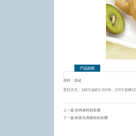
原料：真鱿
烹饪方式：180℃油炸2-3分钟，220℃烘烤
上一篇:
烘烤裹粉鱿鱼圈
下一篇:
鲜面包屑裹粉鱿鱼圈